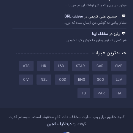
موتور من روی انجینش نوشته ان ام اس با...
. حسین علی کریمی در
مخفف SRL
سلام پیامی به گوشی من ارسال شده که اول...
پلیز در
مخفف ایتا
هر کسی که توی وطن جا خوش کرده خودی...
جدیدترین عبارات
ATS
HR
L&D
STAR
CAR
SME
CIV
NZL
COD
ENG
SCO
LLM
TS
PAR
HAI
کلیه حقوق برای وب سایت مخفف دات کام محفوظ است. سیستم قدرت
گرفته از:
دیتالایف انجین