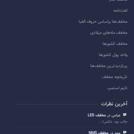
لغت‌نامه
مخفف‌ها براساس حروف الفبا
مخفف ماه‌های میلادی
مخفف کشورها
واحد پول کشورها
پربازديدترين مخفف‌ها
تاريخچه مخفف
تایم استمپ
آخرین نظرات
عباس در
مخفف LES
جالب بود. تنکس!...
ممد در
مخفف NMS