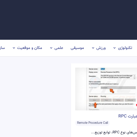
تکنولوژی
ورزش
موسیقی
علمی
مکان و موقعیت
ساز
رت RPC
Remote Procedure Call
 RPC، توابع توزیع...