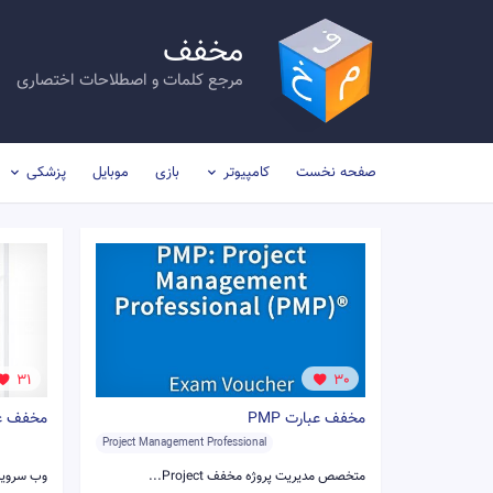
مخفف
مرجع کلمات و اصطلاحات اختصاری
صفحه نخست
کامپیوتر
بازی
موبایل
پزشکی
31
30
مخفف عبارت PMP
مخفف عبا
Project Management Professional
متخصص مدیریت پروژه مخفف Project...
وب سرویس‌های نوع