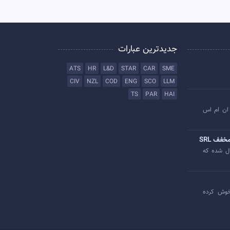
جدیدترین عبارات
ATS
HR
L&D
STAR
CAR
SME
CIV
NZL
COD
ENG
SCO
LLM
TS
PAR
HAI
ان ام اس
خفف SRL
ل شده که
وش کرده