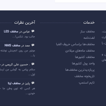
خدمات
آخرین نظرات
مخفف ساز
ت،
عباس در
مخفف LES
جالب بود. تنکس!...
رت
لغت‌نامه
 را
مخفف‌ها براساس حروف الفبا
ممد در
مخفف NMS
مخفف ماه‌های میلادی
موتور من روی انجینش نوشته 
 اولین و
با...
مخفف کشورها
ای
واحد پول کشورها
. حسین علی کریمی در
م
پربازديدترين مخفف‌ها
سلام پیامی به گوشی من ارسا
اول...
تاريخچه مخفف
تایم استمپ
پلیز در
مخفف ایتا
هر کسی که توی وطن جا خ
خودی...