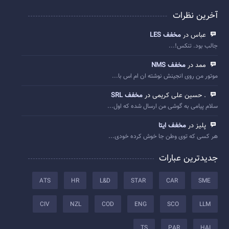
آخرین نظرات
عباس در
مخفف LES
جالب بود. تنکس!...
ممد در
مخفف NMS
موتور من روی انجینش نوشته ان ام اس با...
. حسین علی کریمی در
مخفف SRL
سلام پیامی به گوشی من ارسال شده که اول...
پلیز در
مخفف ایتا
هر کسی که توی وطن جا خوش کرده خودی...
جدیدترین عبارات
ATS
HR
L&D
STAR
CAR
SME
CIV
NZL
COD
ENG
SCO
LLM
TS
PAR
HAI