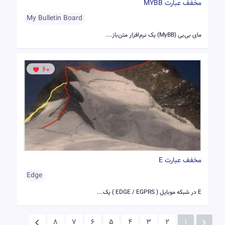
مخفف عبارت MYBB
My Bulletin Board
مای بی‌بی (MyBB) یک نرم‌افزار متن‌باز...
60
مخفف عبارت E
Edge
E در شبکه موبایل ( EDGE / EGPRS ) یک...
8
7
6
5
4
3
2
1