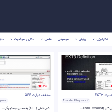
تکنولوژی
ورزش
موسیقی
علمی
مکان و موقعیت
ساز
25
ت EXT3
مخفف عبارت XFE
xplorer
Extended Filesystem 3
Thi...
اکس‌اف‌ئی ( XFE) به معنای جستجوگر...