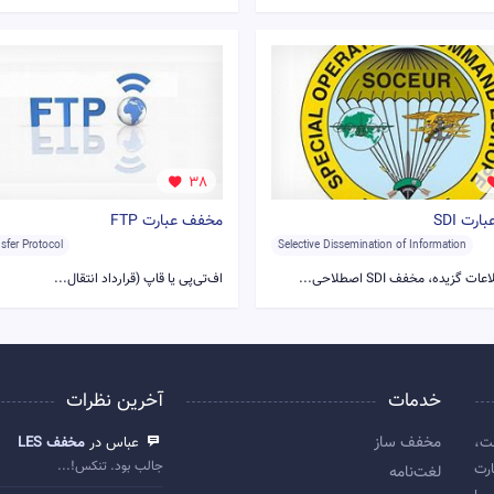
38
رت SDI
مخفف عبارت FTP
nsfer Protocol
Selective Dissemination of Information
 گزیده، مخفف SDI اصطلاحی...
اف‌تی‌پی یا قاپ (قرارداد انتقال...
خدمات
آخرین نظرات
مخفف ساز
ت،
عباس در
مخفف LES
جالب بود. تنکس!...
رت
لغت‌نامه