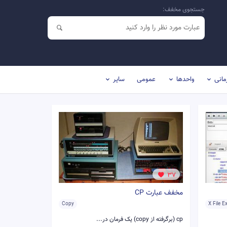
جستجوی مخفف:
مانی
واحدها
عمومی
سایر
37
مخفف عبارت CP
Copy
X File E
cp (برگرفته از copy) یک فرمان در...