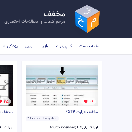
مخفف
مرجع کلمات و اصطلاحات اختصاری
صفحه نخست
کامپیوتر
بازی
موبایل
پزشکی
25
29
مخفف عبارت EXT4
مخفف عبار
4 Extended Filesystem
ای‌ایکس‌تی۴ یا (fourth extended...
ای‌ایکس‌تی۳ یا (rd Extended