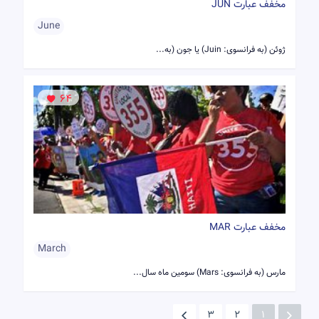
مخفف عبارت JUN
June
ژوئن (به فرانسوی: Juin) یا جون (به...
64
مخفف عبارت MAR
March
مارس (به فرانسوی: Mars) سومین ماه سال...
3
2
1