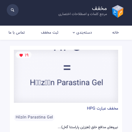
مخفف
مرجع کلمات و اصطلاحات اختصاری
خانه
ثبت مخفف
تماس با ما
دسته‌بندی
19
مخفف عبارت HPG
Hêzên Parastina Gel
نیروهای مدافع خلق (هێزێن پاراستنا گه‌ل)...