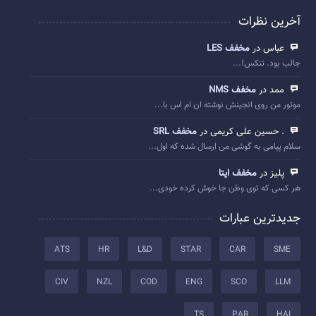
آخرین نظرات
عباس در
مخفف LES
جالب بود. تنکس!...
ممد در
مخفف NMS
موتور من روی انجینش نوشته ان ام اس با...
. حسین علی کریمی در
مخفف SRL
سلام پیامی به گوشی من ارسال شده که اول...
پلیز در
مخفف ایتا
هر کسی که توی وطن جا خوش کرده خودی...
جدیدترین عبارات
ATS
HR
L&D
STAR
CAR
SME
CIV
NZL
COD
ENG
SCO
LLM
TS
PAR
HAI