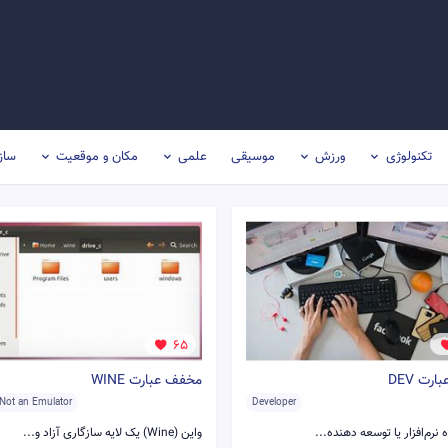
تکنولوژی
ورزش
موسیقی
علمی
مکان و موقعیت
ساز
65
رت DEV
مخفف عبارت WINE
 Not an Emulator
Developer
 نرم‌افزار یا توسعه دهنده...
واین (Wine) یک لایه سازگاری آزاد و...