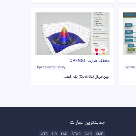
32
مخفف عبارت OPENGL
Open Graphic Library
System 
اوپن‌جی‌ال (OpenGL) یک رابط...
جدیدترین عبارات
ATS
HR
L&D
STAR
CAR
SME