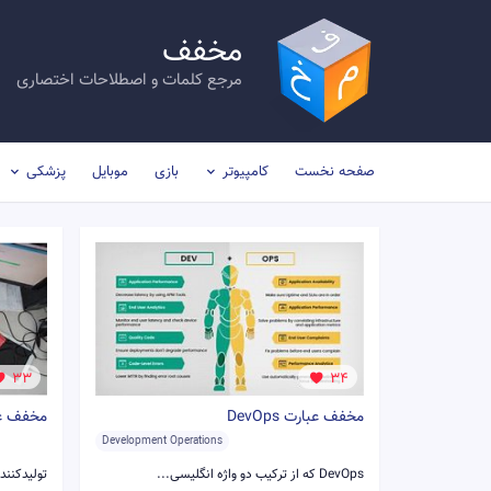
مخفف
مرجع کلمات و اصطلاحات اختصاری
صفحه نخست
کامپیوتر
بازی
موبایل
پزشکی
33
34
مخفف عبارت DevOps
مخفف عبا
Development Operations
DevOps که از ترکیب دو واژه انگلیسی...
تولیدکننده