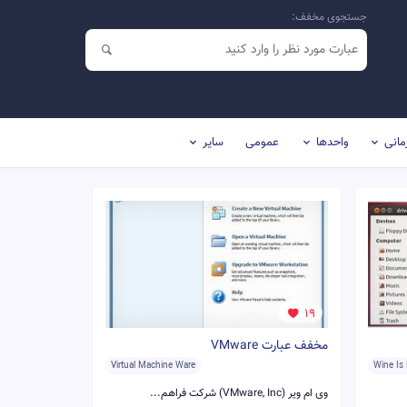
جستجوی مخفف:
مانی
واحدها
عمومی
سایر
19
مخفف عبارت VMware
Virtual Machine Ware
Wine Is
وی ام ویر (VMware, Inc) شرکت فراهم...