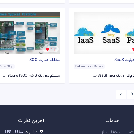
43
ت SaaS
مخفف عبارت SOC
On a Chip
Software as a Service
فزاری یک مجوز (SaaS)...
سیستم روی یک تراشه (SOC) به‌معنای...
9
خدمات
آخرین نظرات
مخفف ساز
ت،
عباس در
مخفف LES