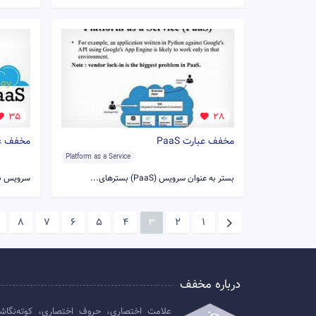
35
28
مخفف عبارت PaaS
مخفف عبار
Platform as a Service
بستر به عنوان سرویس (PaaS) بسترهای...
سرویس نرم‌ا
8
7
6
5
4
3
2
1
درباره مخفف
علامت اختصاری، حروف اختصاری، کوته‌نگاش