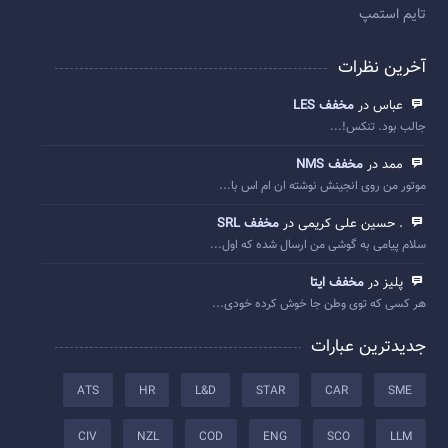
تایم استمپ
آخرین نظرات
عباس در
مخفف LES
جالب بود. تنکس!...
ممد در
مخفف NMS
موتور من روی انجینش نوشته ان ام اس با...
. حسین علی کریمی در
مخفف SRL
سلام پیامی به گوشی من ارسال شده که اول...
پلیز در
مخفف ایتا
هر کسی که توی وطن جا خوش کرده خودی...
جدیدترین عبارات
ATS
HR
L&D
STAR
CAR
SME
CIV
NZL
COD
ENG
SCO
LLM