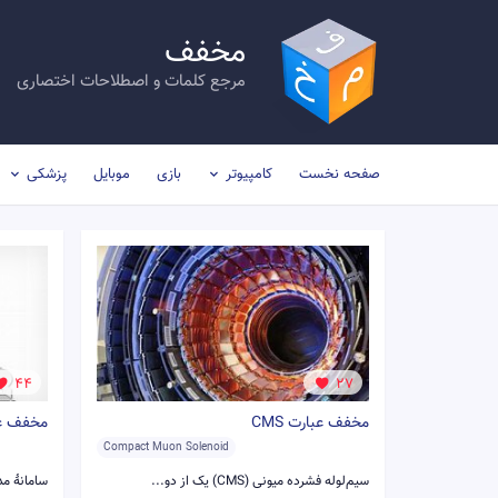
مخفف
مرجع کلمات و اصطلاحات اختصاری
صفحه نخست
کامپیوتر
بازی
موبایل
پزشکی
44
27
مخفف عبارت CMS
مخفف عبا
Compact Muon Solenoid
سیم‌لوله فشرده میونی (CMS)‏ یک از دو...
سامانهٔ مدیریت مح