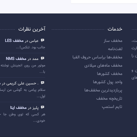
خدمات
آخرین نظرات
مخفف ساز
ت،
عباس در
مخفف LES
جالب بود. تنکس!...
رت
لغت‌نامه
 را
مخفف‌ها براساس حروف الفبا
ممد در
مخفف NMS
مخفف ماه‌های میلادی
موتور من روی انجینش نوشته 
 اولین و
با...
مخفف کشورها
ای
واحد پول کشورها
. حسین علی کریمی در
م
پربازديدترين مخفف‌ها
سلام پیامی به گوشی من ارسا
اول...
تاريخچه مخفف
تایم استمپ
پلیز در
مخفف ایتا
هر کسی که توی وطن جا خ
خودی...