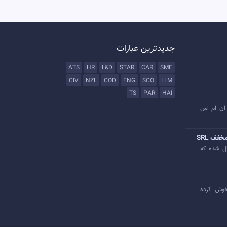
جدیدترین عبارات
ATS
HR
L&D
STAR
CAR
SME
CIV
NZL
COD
ENG
SCO
LLM
TS
PAR
HAI
ان ام اس
خفف SRL
ل شده که
وش کرده