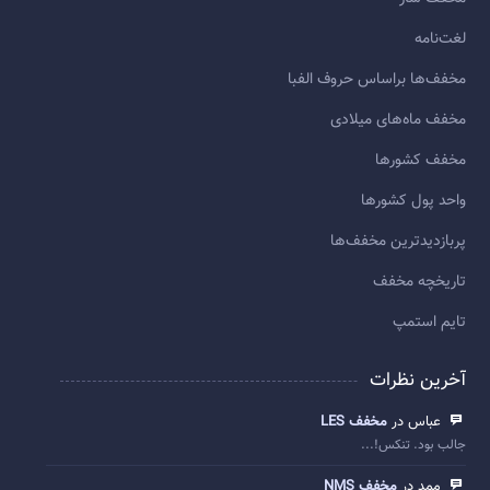
لغت‌نامه
مخفف‌ها براساس حروف الفبا
مخفف ماه‌های میلادی
مخفف کشورها
واحد پول کشورها
پربازديدترين مخفف‌ها
تاريخچه مخفف
تایم استمپ
آخرین نظرات
عباس در
مخفف LES
جالب بود. تنکس!...
ممد در
مخفف NMS