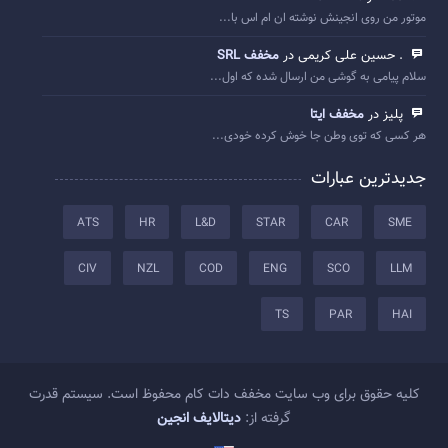
موتور من روی انجینش نوشته ان ام اس با...
. حسین علی کریمی در
مخفف SRL
سلام پیامی به گوشی من ارسال شده که اول...
پلیز در
مخفف ایتا
هر کسی که توی وطن جا خوش کرده خودی...
جدیدترین عبارات
ATS
HR
L&D
STAR
CAR
SME
CIV
NZL
COD
ENG
SCO
LLM
TS
PAR
HAI
کلیه حقوق برای وب سایت مخفف دات کام محفوظ است. سیستم قدرت
گرفته از:
دیتالایف انجین