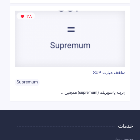
28
مخفف عبارت SUP
Supremum
زبرینه یا سوپریمُم (supremum) همچنین...
خدمات
مخفف ساز