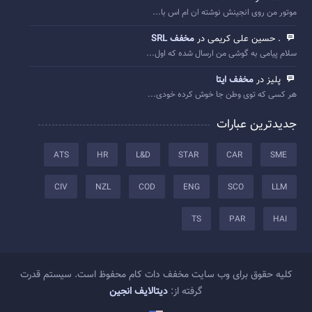
موتور من روی انجینش نوشته ان ام اس با...
. حسین علی کریمی در
مخفف SRL
سلام پیامی به گوشی من ارسال شده که اول...
پلیز در
مخفف ایتا
هر کسی که توی وطن جا خوش کرده خودی...
جدیدترین عبارات
ATS
HR
L&D
STAR
CAR
SME
CIV
NZL
COD
ENG
SCO
LLM
TS
PAR
HAI
کلیه حقوق برای وب سایت مخفف دات کام محفوظ است. سیستم قدرت
گرفته از:
دیتالایف انجین