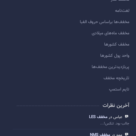
لغت‌نامه
مخفف‌ها براساس حروف الفبا
مخفف ماه‌های میلادی
مخفف کشورها
واحد پول کشورها
پربازديدترين مخفف‌ها
تاريخچه مخفف
تایم استمپ
آخرین نظرات
عباس در
مخفف LES
جالب بود. تنکس!...
ممد در
مخفف NMS