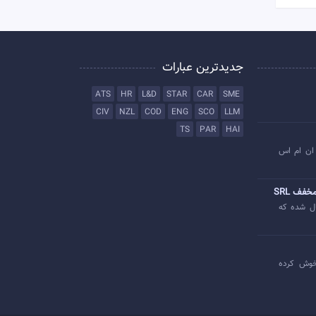
جدیدترین عبارات
ATS
HR
L&D
STAR
CAR
SME
CIV
NZL
COD
ENG
SCO
LLM
TS
PAR
HAI
ان ام اس
خفف SRL
ل شده که
وش کرده