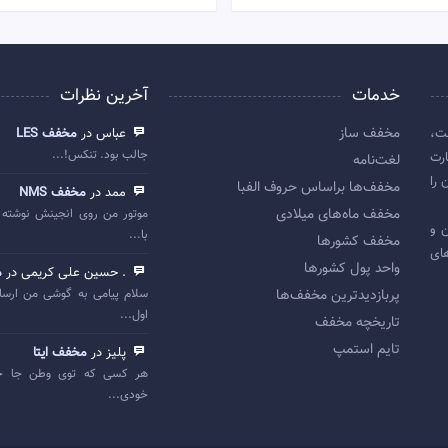
خدمات
آخرین نظرات
مخفف ساز
ت،
عباس در
مخفف LES
جالب بود. تنکس!...
رت
لغت‌نامه
 را
مخفف‌ها براساس حروف الفبا
ممد در
مخفف NMS
مخفف ماه‌های میلادی
موتور من روی انجینش نوشته 
 اولین و
با...
مخفف کشورها
ای
واحد پول کشورها
. حسین علی کریمی در
م
پربازديدترين مخفف‌ها
سلام پیامی به گوشی من ارسا
اول...
تاريخچه مخفف
تایم استمپ
پلیز در
مخفف ایتا
هر کسی که توی وطن جا خ
خودی...