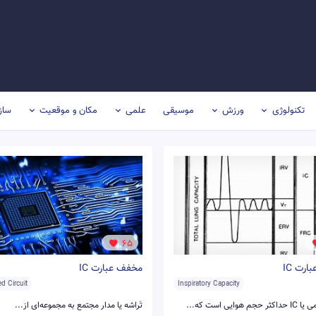
تکنولوژی
ورزش
موسیقی
علمی
مکان و موقعیت
ساز
65
رت IC
مخفف عبارت IC
ed Circuit
Inspiratory Capacity
هوایی است که...
تَراشه یا مدار مجتمع به مجموعه‌ای از...