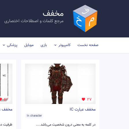
مخفف
مرجع کلمات و اصطلاحات اختصاری
صفحه نخست
کامپیوتر
بازی
موبایل
پزشکی
52
27
مخفف عبارت IC
مخفف عبا
In character
در كلمه به معنی درون شخصيت می‌باشد....
ظرفیت دمی یا IC حداکثر حجم 