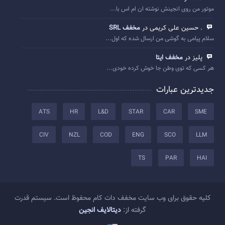
موتور من روی انجینش نوشته ان ام اس با...
. حسین علی کریمی در
مخفف SRL
سلام پیامی به گوشی من ارسال شده که اول...
پلیز در
مخفف ایتا
هر کسی که توی وطن جا خوش کرده خودی...
جدیدترین عبارات
ATS
HR
L&D
STAR
CAR
SME
CIV
NZL
COD
ENG
SCO
LLM
TS
PAR
HAI
کلیه حقوق برای وب سایت مخفف دات کام محفوظ است. سیستم قدرت
گرفته از:
دیتالایف انجین