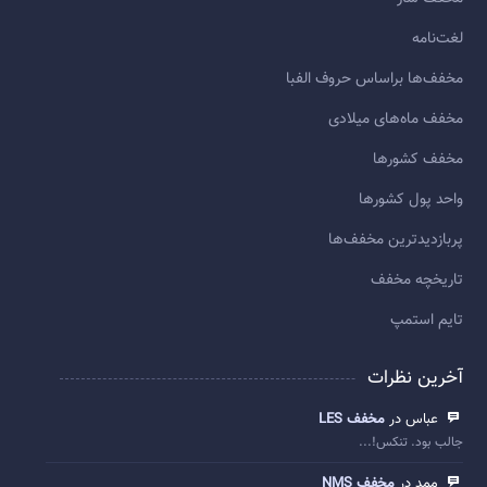
لغت‌نامه
مخفف‌ها براساس حروف الفبا
مخفف ماه‌های میلادی
مخفف کشورها
واحد پول کشورها
پربازديدترين مخفف‌ها
تاريخچه مخفف
تایم استمپ
آخرین نظرات
عباس در
مخفف LES
جالب بود. تنکس!...
ممد در
مخفف NMS