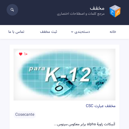
مخفف
مرجع کلمات و اصطلاحات اختصاری
خانه
ثبت مخفف
تماس با ما
دسته‌بندی
10
مخفف عبارت CSC
Cosecante
کُسِکانت زاویۀ alpha برابر معکوس سینوس...