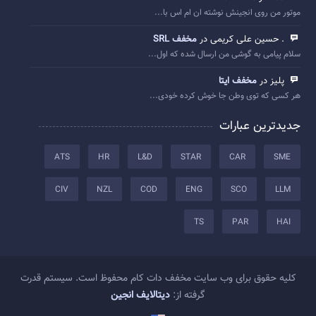
موتور من روی انجینش نوشته ان ام اس با...
. حسین علی کریمی در
مخفف SRL
سلام پیامی به گوشی من ارسال شده که اول...
پلیز در
مخفف ایتا
هر کسی که توی وطن جا خوش کرده خودی...
جدیدترین عبارات
ATS
HR
L&D
STAR
CAR
SME
CIV
NZL
COD
ENG
SCO
LLM
TS
PAR
HAI
کلیه حقوق برای وب سایت مخفف دات کام محفوظ است. سیستم قدرت
گرفته از:
دیتالایف انجین