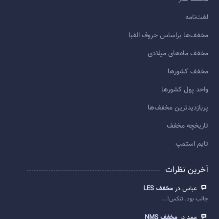
لغت‌نامه
مخفف‌ها براساس حروف الفبا
مخفف ماه‌های میلادی
مخفف کشورها
واحد پول کشورها
پربازديدترين مخفف‌ها
تاريخچه مخفف
تایم استمپ
آخرین نظرات
عباس در
مخفف LES
جالب بود. تنکس!...
ممد در
مخفف NMS