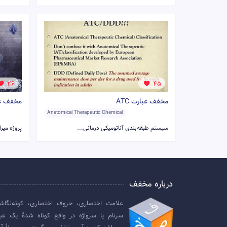
26
45
مخفف عبارت ATC
مخفف عبار
Anatomical Therapeutic Chemical
سیستم طبقه‌بندی آناتومیکی درمانی...
پروژه میر
درباره مخفف
علامت اختصاری، حروف اختصاری، کوته‌نگاش
سرنام یا سرواژه در واقع کوتاه شدهٔ یک عبا