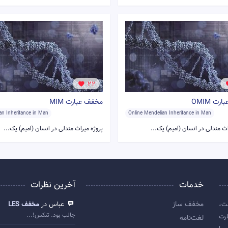
22
ت OMIM
مخفف عبارت MIM
an Inheritance in Man
Online Mendelian Inheritance in Man
اث مندلی در انسان (امیم) یک...
پروژه میراث مندلی در انسان (امیم) یک...
خدمات
آخرین نظرات
مخفف ساز
ت،
عباس در
مخفف LES
جالب بود. تنکس!...
رت
لغت‌نامه