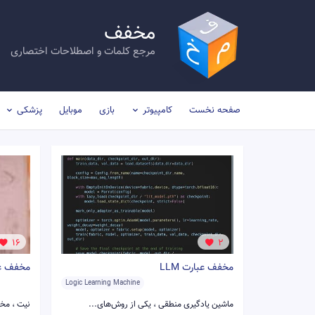
مخفف
مرجع کلمات و اصطلاحات اختصاری
صفحه نخست
کامپیوتر
بازی
موبایل
پزشکی
16
2
مخفف عبارت LLM
مخفف عبار
Logic Learning Machine
ماشین یادگیری منطقی ، یکی از روش‌های...
نیت ، مخفف کلمه on