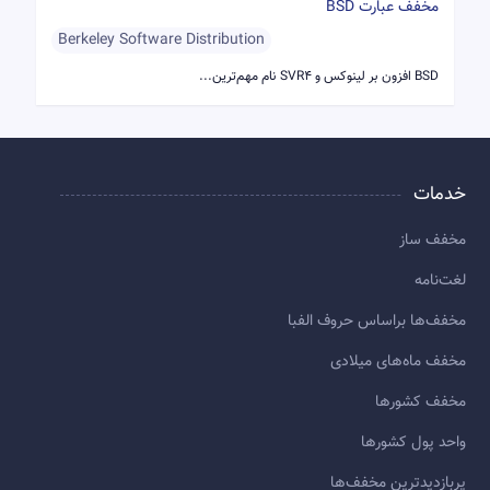
مخفف عبارت BSD
Berkeley Software Distribution
BSD افزون بر لینوکس و SVR4 نام مهم‌ترین...
خدمات
مخفف ساز
لغت‌نامه
مخفف‌ها براساس حروف الفبا
مخفف ماه‌های میلادی
مخفف کشورها
واحد پول کشورها
پربازديدترين مخفف‌ها