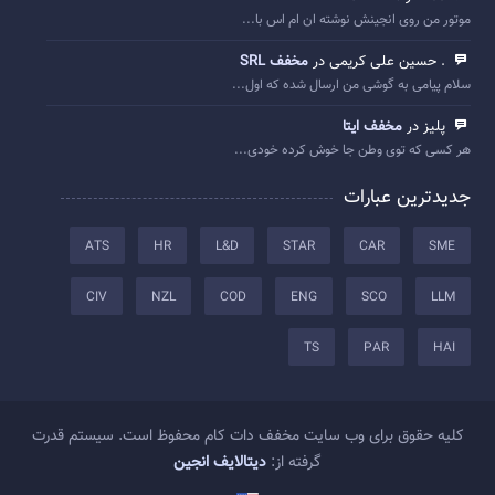
موتور من روی انجینش نوشته ان ام اس با...
. حسین علی کریمی در
مخفف SRL
سلام پیامی به گوشی من ارسال شده که اول...
پلیز در
مخفف ایتا
هر کسی که توی وطن جا خوش کرده خودی...
جدیدترین عبارات
ATS
HR
L&D
STAR
CAR
SME
CIV
NZL
COD
ENG
SCO
LLM
TS
PAR
HAI
کلیه حقوق برای وب سایت مخفف دات کام محفوظ است. سیستم قدرت
گرفته از:
دیتالایف انجین