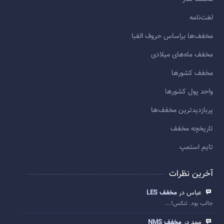
لغت‌نامه
مخفف‌ها براساس حروف الفبا
مخفف ماه‌های میلادی
مخفف کشورها
واحد پول کشورها
پربازديدترين مخفف‌ها
تاريخچه مخفف
تایم استمپ
آخرین نظرات
عباس در
مخفف LES
جالب بود. تنکس!...
ممد در
مخفف NMS