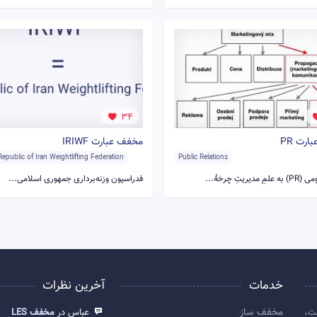
34
رت PR
مخفف عبارت IRIWF
Republic of Iran Weightlifting Federation
Public Relations
دیریتِ چرخهٔ...
فدراسیون وزنه‌برداری جمهوری اسلامی...
خدمات
آخرین نظرات
مخفف ساز
ت،
عباس در
مخفف LES