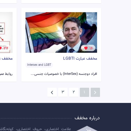
34
16
مخفف عبارت LGBTI
مخفف عبا
Intersex and LGBT
افراد دوجنسه (InterSex) با خصوصیات جنسی...
روابط عمومی (PR) به علمِ م
3
2
1
درباره مخفف
علامت اختصاری، حروف اختصاری، کوته‌نگاش