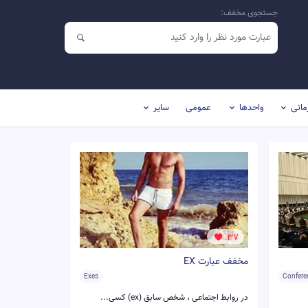
جستجوی مخفف:
مانی
واحدها
عمومی
سایر
37
مخفف عبارت EX
Exes
در روابط اجتماعی ، شخص سابق (ex) کسی...