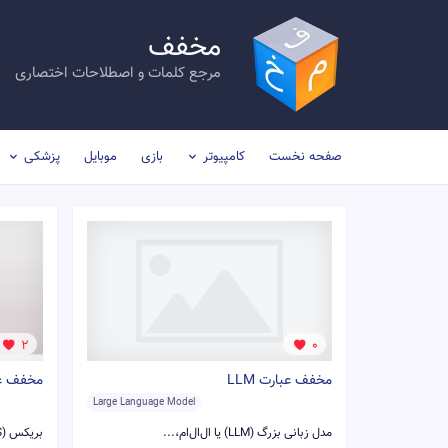
مخفف
مرجع کلمات و اصطلاحات اختصاری
صفحه نخست
کامپیوتر
بازی
موبایل
پزشکی
2
0
مخفف عبارت LLM
مخفف عبار
Large Language Model
مدل زبانی بزرگ (LLM) یا ال‌ال‌ام،...
بریکس (BRICS) یک سازمان بین‌دولتی با...