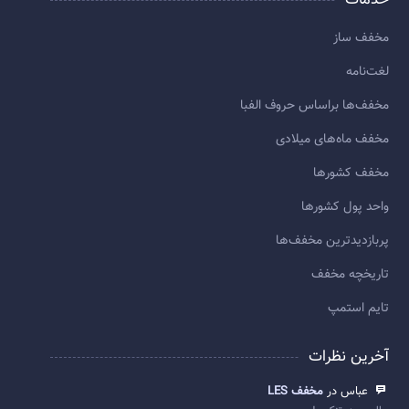
خدمات
مخفف ساز
لغت‌نامه
مخفف‌ها براساس حروف الفبا
مخفف ماه‌های میلادی
مخفف کشورها
واحد پول کشورها
پربازديدترين مخفف‌ها
تاريخچه مخفف
تایم استمپ
آخرین نظرات
عباس در
مخفف LES