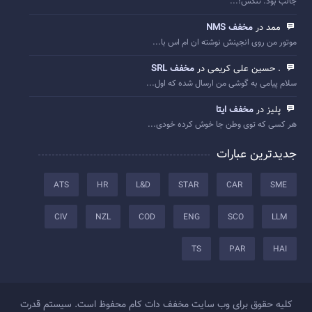
جالب بود. تنکس!...
ممد در
مخفف NMS
موتور من روی انجینش نوشته ان ام اس با...
. حسین علی کریمی در
مخفف SRL
سلام پیامی به گوشی من ارسال شده که اول...
پلیز در
مخفف ایتا
هر کسی که توی وطن جا خوش کرده خودی...
جدیدترین عبارات
ATS
HR
L&D
STAR
CAR
SME
CIV
NZL
COD
ENG
SCO
LLM
TS
PAR
HAI
کلیه حقوق برای وب سایت مخفف دات کام محفوظ است. سیستم قدرت