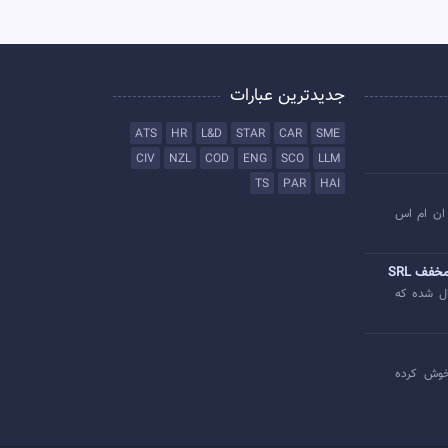
جدیدترین عبارات
ATS
HR
L&D
STAR
CAR
SME
CIV
NZL
COD
ENG
SCO
LLM
TS
PAR
HAI
ان ام اس
خفف SRL
ل شده که
وش کرده