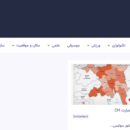
تکنولوژی
ورزش
موسیقی
علمی
مکان و موقعیت
ساز
رت CH
Switzerland
ور سوئیس...