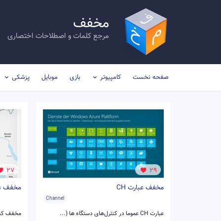
مخفف
مرجع کلمات و اصطلاحات اختصاری
صفحه نخست
کامپیوتر
بازی
موبایل
پزشکی
27
29
مخفف عبارت CH
مخفف عبا
Channel
عبارت CH عموما در کنترل‌های دستگاه ها (...
مخفف کش