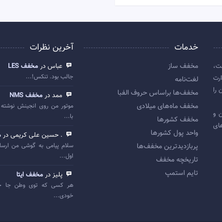
خدمات
آخرین نظرات
مخفف ساز
ت،
عباس در
مخفف LES
جالب بود. تنکس!...
رت
لغت‌نامه
 را
مخفف‌ها براساس حروف الفبا
ممد در
مخفف NMS
مخفف ماه‌های میلادی
موتور من روی انجینش نوشته 
 اولین و
با...
مخفف کشورها
ای
واحد پول کشورها
. حسین علی کریمی در
م
پربازديدترين مخفف‌ها
سلام پیامی به گوشی من ارسا
اول...
تاريخچه مخفف
تایم استمپ
پلیز در
مخفف ایتا
هر کسی که توی وطن جا خ
خودی...