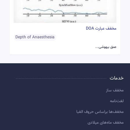
مخفف عبارت DOA
Depth of Anaesthesia
عمق بیهوشی...
خدمات
مخفف ساز
لغت‌نامه
مخفف‌ها براساس حروف الفبا
مخفف ماه‌های میلادی