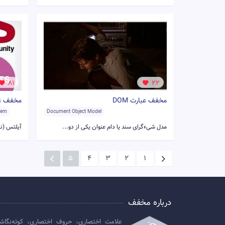
81
22
مخفف عبارت DOM
مخفف عبار
stem
Document Object Model
مدل شیء‌گرای سند یا دام عنوان یکی از دو...
آیلتس (نظ
5
4
3
2
1
درباره مخفف
علامت اختصاری، حروف اختصاری، کوته‌نگاش