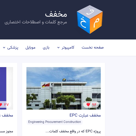
مخفف
مرجع کلمات و اصطلاحات اختصاری
صفحه نخست
کامپیوتر
بازی
موبایل
پزشکی
27
94
مخفف عبارت EPC
مخفف عبار
Engineering Procurement Construction
پروژه EPC که در واقع مخفف کلمات...
مجوز مستندات آ