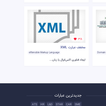
38
مخفف عبارت XML
eXtensible Markup Language
Domain
ایجاد فناوری اکس‌ام‌ال یا زبان...
جدیدترین عبارات
ATS
HR
L&D
STAR
CAR
SME