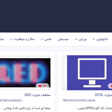
تکنولوژی
ورزش
موسیقی
علمی
مکان و موقعیت
ساز
36
ت GFDL
مخفف عبارت QED
rat Demonstrandum
GNU Free Document License
زاد گنو (GFDL) نوعی...
جمله ای است از زبان لاتین که از یونانی...