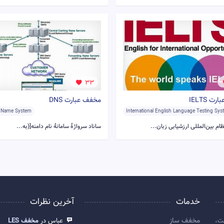
33
ت IELTS
مخفف عبارت DNS
 Name System
International English Language Testing Sy
ام بین‌المللی ارزشیابی زبان...
ساناد سرواژهٔ سامانهٔ نام دامنه[(به...
خدمات
آخرین نظرات
مخفف ساز
ت،
عباس در
مخفف LES