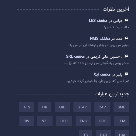
آخرین نظرات
عباس در
مخفف LES
جالب بود. تنکس!...
ممد در
مخفف NMS
موتور من روی انجینش نوشته ان ام اس با...
. حسین علی کریمی در
مخفف SRL
سلام پیامی به گوشی من ارسال شده که اول...
پلیز در
مخفف ایتا
هر کسی که توی وطن جا خوش کرده خودی...
جدیدترین عبارات
ATS
HR
L&D
STAR
CAR
SME
CIV
NZL
COD
ENG
SCO
LLM
TS
PAR
HAI