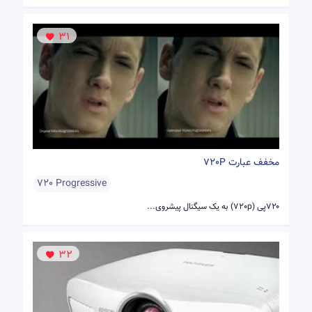
31
مخفف عبارت 720P
720 Progressive
۷۲۰پی (720p) به یک سیگنال پیشروی...
32