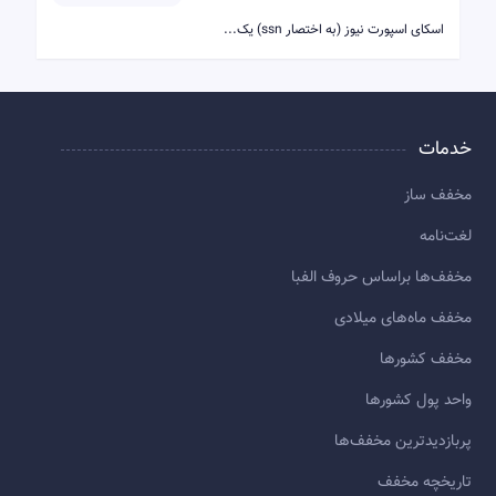
اسکای اسپورت نیوز (به اختصار ssn) یک...
خدمات
مخفف ساز
لغت‌نامه
مخفف‌ها براساس حروف الفبا
مخفف ماه‌های میلادی
مخفف کشورها
واحد پول کشورها
پربازديدترين مخفف‌ها
تاريخچه مخفف