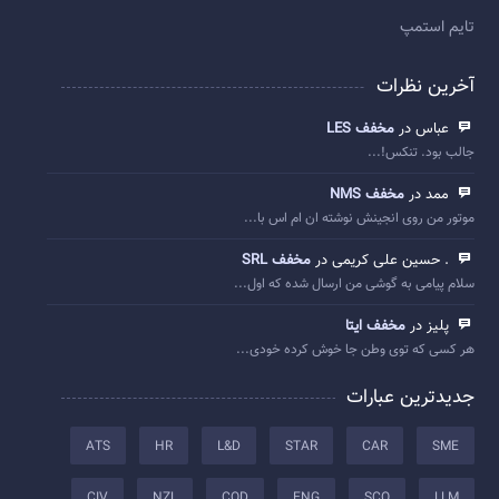
تایم استمپ
آخرین نظرات
عباس در
مخفف LES
جالب بود. تنکس!...
ممد در
مخفف NMS
موتور من روی انجینش نوشته ان ام اس با...
. حسین علی کریمی در
مخفف SRL
سلام پیامی به گوشی من ارسال شده که اول...
پلیز در
مخفف ایتا
هر کسی که توی وطن جا خوش کرده خودی...
جدیدترین عبارات
ATS
HR
L&D
STAR
CAR
SME
CIV
NZL
COD
ENG
SCO
LLM