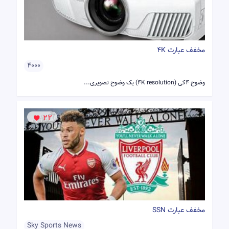
مخفف عبارت 4K
4000
وضوح ۴کی (4K resolution) یک وضوح تصویری...
22
مخفف عبارت SSN
Sky Sports News