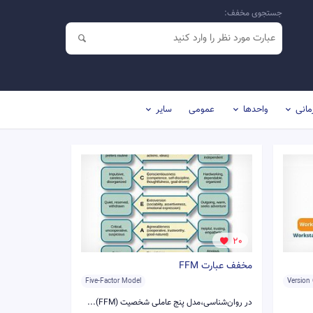
جستجوی مخفف:
مانی
واحدها
عمومی
سایر
20
مخفف عبارت FFM
Five-Factor Model
Version
در روان‌شناسی،مدل پنج عاملی شخصیت (FFM)...