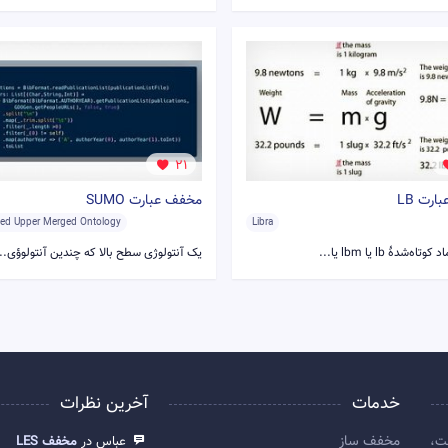
21
رت LB
مخفف عبارت SUMO
ed Upper Merged Ontology
Libra
اه‌شدهٔ lb یا lbm یا...
یک آنتولوژی سطح بالا که چندین آنتولوؤی...
خدمات
آخرین نظرات
مخفف ساز
ت،
عباس در
مخفف LES