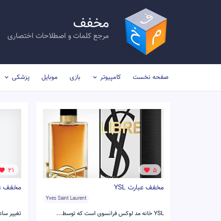
مخفف
مرجع کلمات و اصطلاحات اختصاری
صفحه نخست
کامپیوتر
بازی
موبایل
پزشکی
21
5
مخفف عبارت YSL
مخفف عبا
Yves Saint Laurent
YSL خانه مد لوکس فرانسوی است که توسط...
تغییر ساع