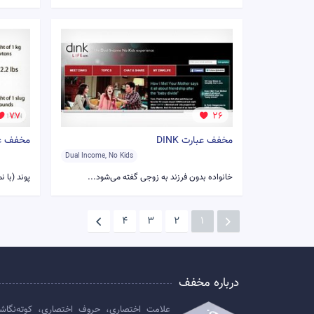
77
26
مخفف عبارت DINK
مخفف عبا
Dual Income, No Kids
خانواده بدون فرزند به زوجی گفته می‌شود...
پوند (با نماد کوت
4
3
2
1
درباره مخفف
علامت اختصاری، حروف اختصاری، کوته‌نگاش