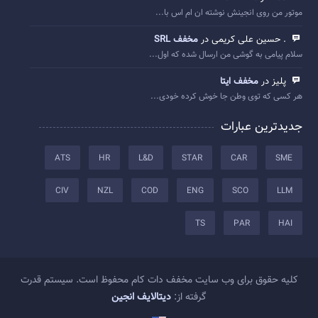
موتور من روی انجینش نوشته ان ام اس با...
. حسین علی کریمی در
مخفف SRL
سلام پیامی به گوشی من ارسال شده که اول...
پلیز در
مخفف ایتا
هر کسی که توی وطن جا خوش کرده خودی...
جدیدترین عبارات
ATS
HR
L&D
STAR
CAR
SME
CIV
NZL
COD
ENG
SCO
LLM
TS
PAR
HAI
کلیه حقوق برای وب سایت مخفف دات کام محفوظ است. سیستم قدرت
گرفته از:
دیتالایف انجین