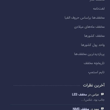
لغت‌نامه
مخفف‌ها براساس حروف الفبا
مخفف ماه‌های میلادی
مخفف کشورها
واحد پول کشورها
پربازديدترين مخفف‌ها
تاريخچه مخفف
تایم استمپ
آخرین نظرات
عباس در
مخفف LES
جالب بود. تنکس!...
ممد در
مخفف NMS