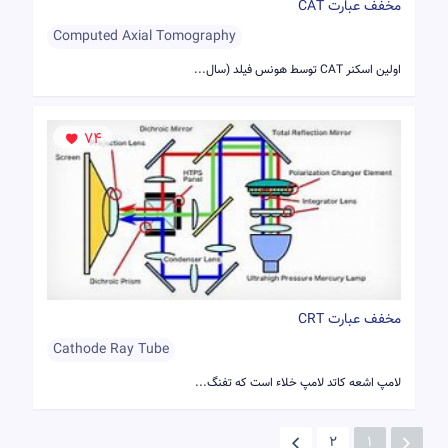
مخفف عبارت CAT
Computed Axial Tomography
اولین اسکنر CAT توسط هونس فیلد (سال...
74
مخفف عبارت CRT
Cathode Ray Tube
لامپ اشعه کاتد لامپ خلاء است که تفنگ...
2
1