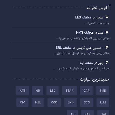
آخرین نظرات
عباس در
مخفف LES
جالب بود. تنکس!...
ممد در
مخفف NMS
موتور من روی انجینش نوشته ان ام اس با...
. حسین علی کریمی در
مخفف SRL
سلام پیامی به گوشی من ارسال شده که اول...
پلیز در
مخفف ایتا
هر کسی که توی وطن جا خوش کرده خودی...
جدیدترین عبارات
ATS
HR
L&D
STAR
CAR
SME
CIV
NZL
COD
ENG
SCO
LLM
TS
PAR
HAI