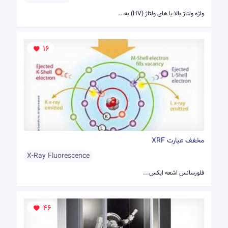
واژه ولتاژ بالا یا های ولتاژ (HV) به...
16
مخفف عبارت XRF
X-Ray Fluorescence
فلورسانس اشعه ایکس...
46