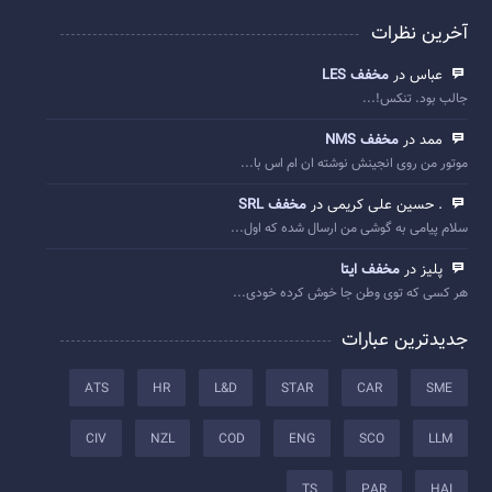
آخرین نظرات
عباس در
مخفف LES
جالب بود. تنکس!...
ممد در
مخفف NMS
موتور من روی انجینش نوشته ان ام اس با...
. حسین علی کریمی در
مخفف SRL
سلام پیامی به گوشی من ارسال شده که اول...
پلیز در
مخفف ایتا
هر کسی که توی وطن جا خوش کرده خودی...
جدیدترین عبارات
ATS
HR
L&D
STAR
CAR
SME
CIV
NZL
COD
ENG
SCO
LLM
TS
PAR
HAI