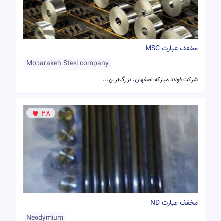
مخفف عبارت MSC
Mobarakeh Steel company
شرکت فولاد مبارکه اصفهان، بزرگ‌ترین...
28
مخفف عبارت ND
Neodymium