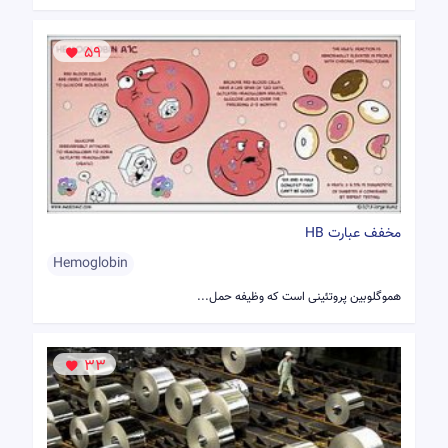
59
مخفف عبارت HB
Hemoglobin
هموگلوبین پروتئینی است که وظیفه حمل...
33