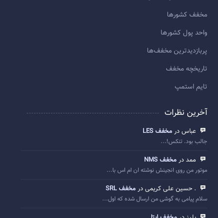
مخفف کشورها
واحد پول کشورها
پربازديدترين مخفف‌ها
تاريخچه مخفف
تایم استمپ
آخرین نظرات
عباس در
مخفف LES
جالب بود. تنکس!...
ممد در
مخفف NMS
موتور من روی انجینش نوشته ان ام اس با...
. حسین علی کریمی در
مخفف SRL
سلام پیامی به گوشی من ارسال شده که اول...
پلیز در
مخفف ایتا