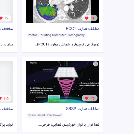
20
24
مخفف عبارت PCCT
مخفف عبار
Photon-Counting Computed Tomography
توموگرافی کامپیوتری شمارش فوتون (PCCT)...
سامانه بازیا
35
36
مخفف عبارت SBSP
مخفف عبا
Space Based Solar Power
فضا توان یا توان خورشیدی فضایی، طرحی...
تولید پراک