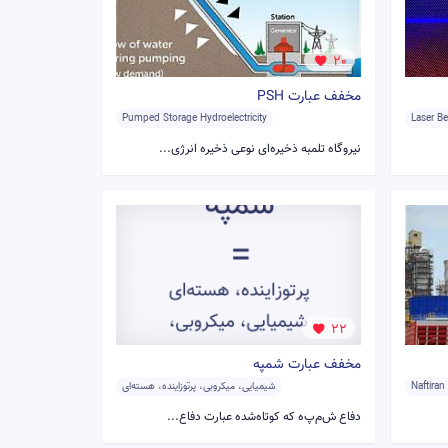
20
مخفف عبارت PSH
Pumped Storage Hydroelectricity
Laser B
نیروگاه تلمبه ذخیره‌ای نوعی ذخیره انرژی...
22
مخفف عبارت شمپه
Naftira
شیمیایی، میکروبی، پرتوزاینده، هسته‌ای
دفاع ش‌م‌پ‌ه که کوتاه‌شده عبارت دفاع...