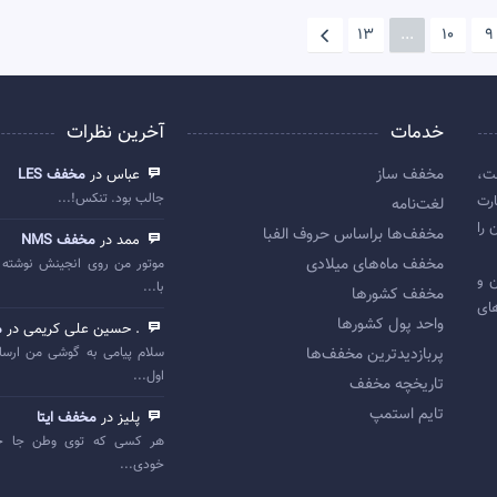
13
...
10
9
خدمات
آخرین نظرات
مخفف ساز
ت،
عباس در
مخفف LES
جالب بود. تنکس!...
رت
لغت‌نامه
 را
مخفف‌ها براساس حروف الفبا
ممد در
مخفف NMS
مخفف ماه‌های میلادی
موتور من روی انجینش نوشته 
 اولین و
با...
مخفف کشورها
ای
واحد پول کشورها
. حسین علی کریمی در
م
پربازديدترين مخفف‌ها
سلام پیامی به گوشی من ارسا
اول...
تاريخچه مخفف
تایم استمپ
پلیز در
مخفف ایتا
هر کسی که توی وطن جا خ
خودی...