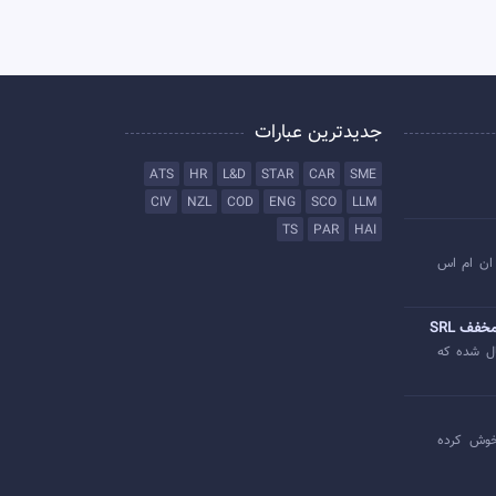
جدیدترین عبارات
ATS
HR
L&D
STAR
CAR
SME
CIV
NZL
COD
ENG
SCO
LLM
TS
PAR
HAI
ان ام اس
خفف SRL
ل شده که
وش کرده