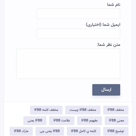
نام شما
ایمیل شما (اختیاری)
متن نظر شما:
ارسال
مخفف IFBB
مخفف IFBB چیست
مخفف کلمه IFBB
معنی IFBB
مفهوم IFBB
علامت IFBB
IFBB یعنی
توضيح IFBB
کلمه ی کامل IFBB
IFBB یعنی چی
مارک IFBB