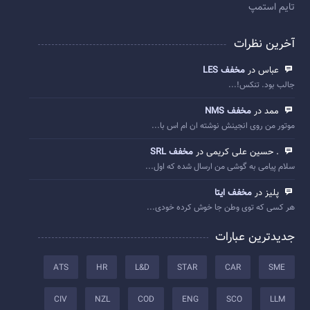
تایم استمپ
آخرین نظرات
عباس در
مخفف LES
جالب بود. تنکس!...
ممد در
مخفف NMS
موتور من روی انجینش نوشته ان ام اس با...
. حسین علی کریمی در
مخفف SRL
سلام پیامی به گوشی من ارسال شده که اول...
پلیز در
مخفف ایتا
هر کسی که توی وطن جا خوش کرده خودی...
جدیدترین عبارات
ATS
HR
L&D
STAR
CAR
SME
CIV
NZL
COD
ENG
SCO
LLM