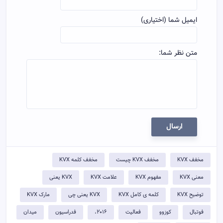
ایمیل شما (اختیاری)
متن نظر شما:
ارسال
مخفف KVX
مخفف KVX چیست
مخفف کلمه KVX
معنی KVX
مفهوم KVX
علامت KVX
KVX یعنی
توضيح KVX
کلمه ی کامل KVX
KVX یعنی چی
مارک KVX
فوتبال
کوزوو
فعالیت
٢٠١۶،
فدراسیون
میدان