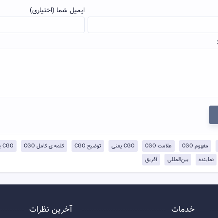
ایمیل شما (اختیاری)
مفهوم CGO
علامت CGO
CGO یعنی
توضيح CGO
کلمه ی کامل CGO
CGO یعنی چی
نماینده
بین‌المللی
آفریق
خدمات
آخرین نظرات