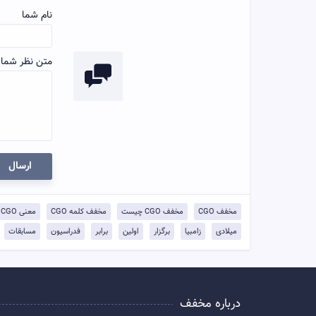
نام شما
متن نظر شما:
ارسال
مخفف CGO
مخفف CGO چیست
مخفف کلمه CGO
معنی CGO
میلادی
زامبیا
برگزار
اولین
برابر
فدراسیون
مسابقات
درباره مخفف