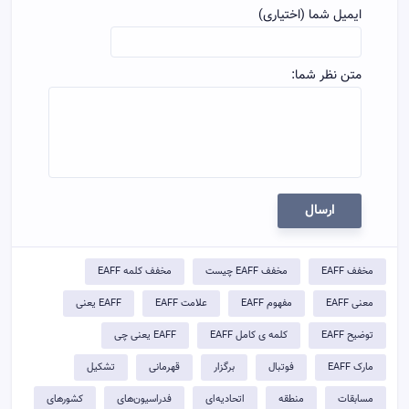
ایمیل شما (اختیاری)
متن نظر شما:
ارسال
مخفف EAFF
مخفف EAFF چیست
مخفف کلمه EAFF
معنی EAFF
مفهوم EAFF
علامت EAFF
EAFF یعنی
توضيح EAFF
کلمه ی کامل EAFF
EAFF یعنی چی
مارک EAFF
فوتبال
برگزار
قهرمانی
تشکیل
مسابقات
منطقه
اتحادیه‌ای
فدراسیون‌های
کشورهای