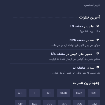
تایم استمپ
آخرین نظرات
عباس در
مخفف LES
جالب بود. تنکس!...
ممد در
مخفف NMS
موتور من روی انجینش نوشته ان ام اس با...
. حسین علی کریمی در
مخفف SRL
سلام پیامی به گوشی من ارسال شده که اول...
پلیز در
مخفف ایتا
هر کسی که توی وطن جا خوش کرده خودی...
جدیدترین عبارات
ATS
HR
L&D
STAR
CAR
SME
CIV
NZL
COD
ENG
SCO
LLM