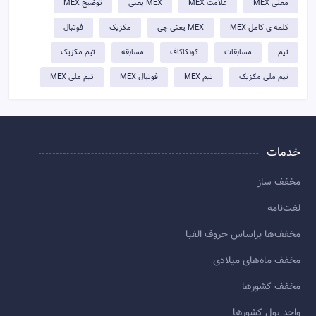
معنی MEX
علامت MEX
MEX یعنی
توضيح MEX
کلمه ی کامل MEX
MEX یعنی چی
مکزیک
فوتبال
تیم
مسابقات
کونکاکاف
مسابقه
تیم مکزیک
تیم ملی مکزیک
تیم MEX
فوتبال MEX
تیم ملی MEX
خدمات
مخفف ساز
لغت‌نامه
مخفف‌ها براساس حروف الفبا
مخفف ماه‌های میلادی
مخفف کشورها
واحد پول کشورها