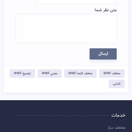
متن نظر شما:
ارسال
مخفف WWF
مخفف کلمه WWF
معني WWF
توضيح WWF
کشتی
خدمات
مخفف ساز