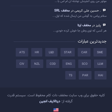
موتور من روی انجینش نوشته ان ام اس با...
. حسین علی کریمی در
مخفف SRL
سلام پیامی به گوشی من ارسال شده که اول...
پلیز در
مخفف ایتا
هر کسی که توی وطن جا خوش کرده خودی...
جدیدترین عبارات
ATS
HR
L&D
STAR
CAR
SME
CIV
NZL
COD
ENG
SCO
LLM
TS
PAR
HAI
کلیه حقوق برای وب سایت مخفف دات کام محفوظ است. سیستم قدرت
گرفته از:
دیتالایف انجین