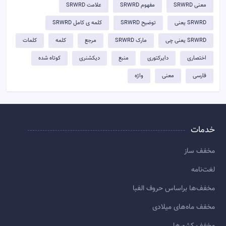
معنی SRWRD
مفهوم SRWRD
علامت SRWRD
SRWRD یعنی
توضيح SRWRD
کلمه ی کامل SRWRD
SRWRD یعنی چی
مارک SRWRD
مرجع
کلمه
کلمات
اختصاری
دایرکتوری
منبع
دیکشنری
کوتاه شده
فارسی
معنی
واژه
خدمات
مخفف ساز
لغت‌نامه
مخفف‌ها براساس حروف الفبا
مخفف ماه‌های میلادی