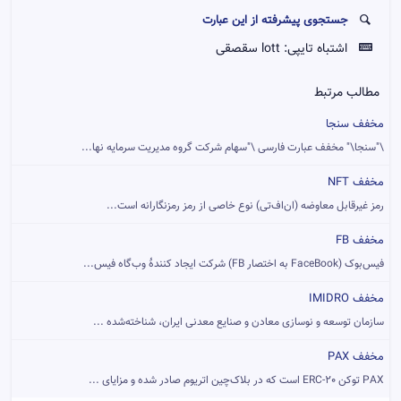
جستجوی پیشرفته از این عبارت
اشتباه تایپی:
lott سقصقی
مطالب مرتبط
مخفف سنجا
\"سنجا\" مخفف عبارت فارسی \"سهام شرکت گروه مدیریت سرمایه نها...
مخفف NFT
رمز غیرقابل معاوضه (ان‌اف‌تی) نوع خاصی از رمز رمزنگارانه است...
مخفف FB
فیس‌بوک (FaceBook به اختصار FB) شرکت ایجاد کنندهٔ وب‌گاه فیس...
مخفف IMIDRO
سازمان توسعه و نوسازی معادن و صنایع معدنی ایران، شناخته‌شده ...
مخفف PAX
PAX توکن ERC-20 است که در بلاک‌چین اتریوم صادر شده و مزایای ...