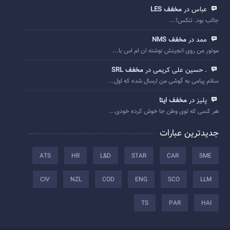
عباس در
مخفف LES
جالب بود. تنکس!...
ممد در
مخفف NMS
موتور من روی انجینش نوشته ان ام اس با...
. حسین علی کریمی در
مخفف SRL
سلام پیامی به گوشی من ارسال شده که اول...
پلیز در
مخفف ایتا
هر کسی که توی وطن جا خوش کرده خودی...
جدیدترین عبارات
ATS
HR
L&D
STAR
CAR
SME
CIV
NZL
COD
ENG
SCO
LLM
TS
PAR
HAI