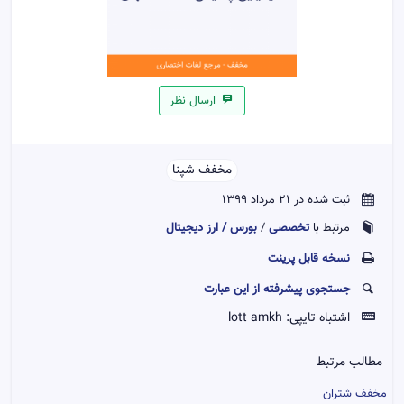
ارسال نظر
مخفف شپنا
ثبت شده در 21 مرداد 1399
تخصصی
بورس / ارز دیجیتال
مرتبط با
/
نسخه قابل پرينت
جستجوی پیشرفته از این عبارت
اشتباه تایپی:
lott amkh
مطالب مرتبط
مخفف شتران