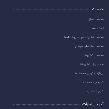
خدمات
مخفف ساز
لغت‌نامه
مخفف‌ها براساس حروف الفبا
مخفف ماه‌های میلادی
مخفف کشورها
واحد پول کشورها
پربازديدترين مخفف‌ها
تاريخچه مخفف
تایم استمپ
آخرین نظرات