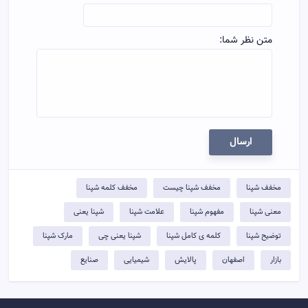
متن نظر شما:
ارسال
مخفف شپنا
مخفف شپنا چیست
مخفف کلمه شپنا
معنی شپنا
مفهوم شپنا
علامت شپنا
شپنا یعنی
توضيح شپنا
کلمه ی کامل شپنا
شپنا یعنی چی
مارک شپنا
بازار
اصفهان
پالايش
شیمیایی
صنایع