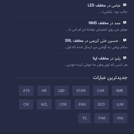
عباس در
مخفف LES
جالب بود. تنکس!...
ممد در
مخفف NMS
موتور من روی انجینش نوشته ان ام اس با...
. حسین علی کریمی در
مخفف SRL
سلام پیامی به گوشی من ارسال شده که اول...
پلیز در
مخفف ایتا
هر کسی که توی وطن جا خوش کرده خودی...
جدیدترین عبارات
ATS
HR
L&D
STAR
CAR
SME
CIV
NZL
COD
ENG
SCO
LLM
TS
PAR
HAI