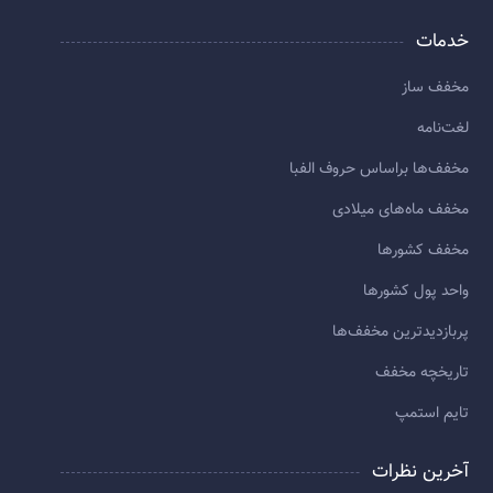
خدمات
مخفف ساز
لغت‌نامه
مخفف‌ها براساس حروف الفبا
مخفف ماه‌های میلادی
مخفف کشورها
واحد پول کشورها
پربازديدترين مخفف‌ها
تاريخچه مخفف
تایم استمپ
آخرین نظرات