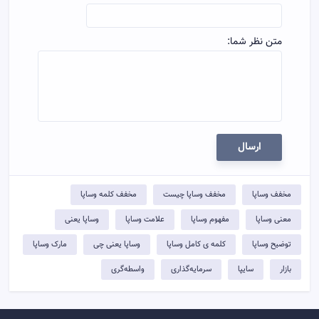
متن نظر شما:
ارسال
مخفف وساپا
مخفف وساپا چیست
مخفف کلمه وساپا
معنی وساپا
مفهوم وساپا
علامت وساپا
وساپا یعنی
توضيح وساپا
کلمه ی کامل وساپا
وساپا یعنی چی
مارک وساپا
بازار
سایپا
سرمایه‌گذاری
واسطه‌گری