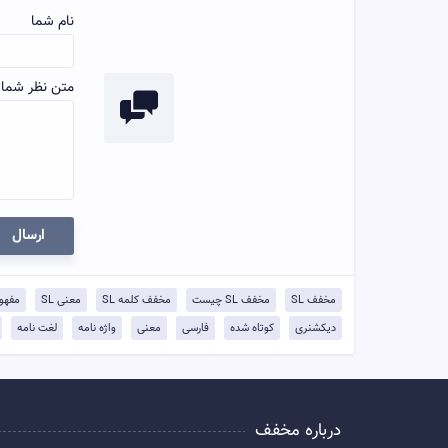
نام شما
متن نظر شما:
ارسال
مخفف SL
مخفف SL چیست
مخفف کلمه SL
معنی SL
مفهوم 
دیکشنری
کوتاه شده
فارسی
معنی
واژه نامه
لغت نامه
درباره مخفف