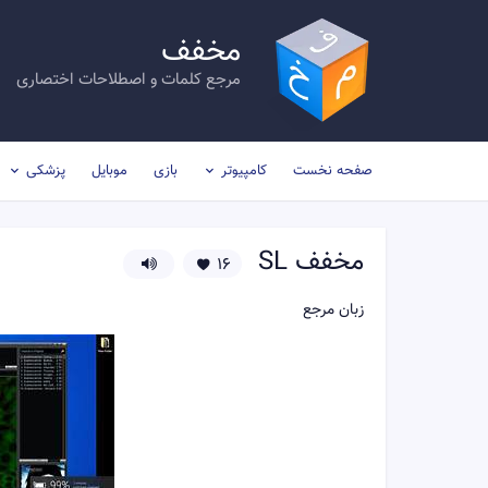
مخفف
مرجع کلمات و اصطلاحات اختصاری
صفحه نخست
کامپیوتر
بازی
موبایل
پزشکی
مخفف
SL
16
زبان مرجع