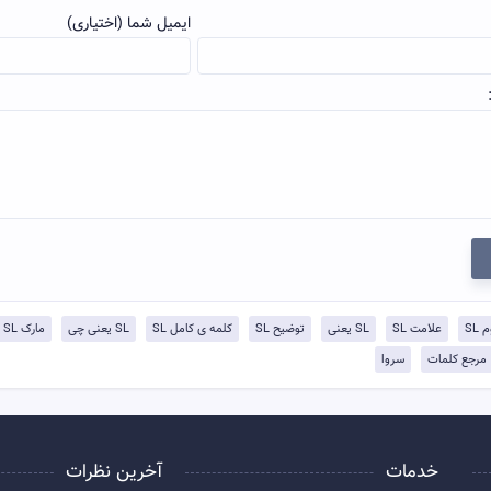
ایمیل شما (اختیاری)
SL
علامت SL
SL یعنی
توضيح SL
کلمه ی کامل SL
SL یعنی چی
مارک SL
مرجع کلمات
سروا
خدمات
آخرین نظرات