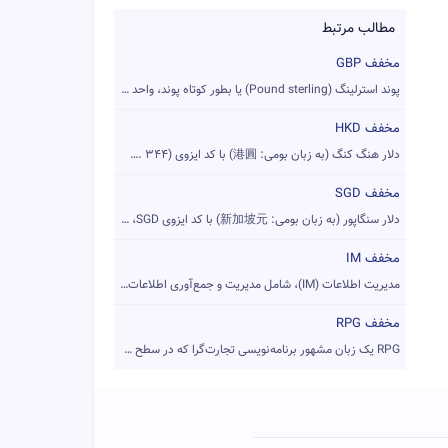
مطالب مرتبط
مخفف GBP
پوند استرلینگ (Pound sterling) یا بطور کوتاه پوند، واحد پول ...
مخفف HKD
دلار هنگ کنگ (به زبان بومی: 港圓) با کد ایزوی (HKD (num. ۳۴۴، ...
مخفف SGD
دلار سنگاپور (به زبان بومی: 新加坡元) با کد ایزوی SGD، یکای پول ...
مخفف IM
مدیریت اطلاعات (IM)، شامل مدیریت و جمع‌آوری اطلاعات از یک یا...
مخفف RPG
RPG یک زبان مشهور برنامه‌نویسی تجارت‌گرا که در سطح عالی ساخت...