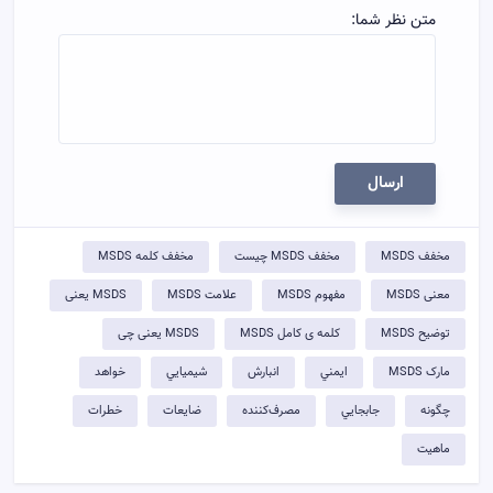
متن نظر شما:
ارسال
مخفف MSDS
مخفف MSDS چیست
مخفف کلمه MSDS
معنی MSDS
مفهوم MSDS
علامت MSDS
MSDS یعنی
توضيح MSDS
کلمه ی کامل MSDS
MSDS یعنی چی
مارک MSDS
ايمني
انبارش
شيميايي
خواهد
چگونه
جابجايي
مصرف‌کننده
ضايعات
خطرات
ماهيت