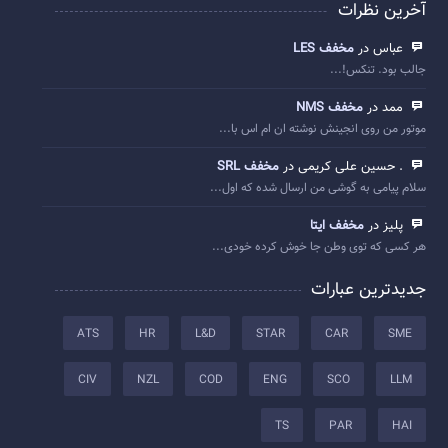
آخرین نظرات
عباس در
مخفف LES
جالب بود. تنکس!...
ممد در
مخفف NMS
موتور من روی انجینش نوشته ان ام اس با...
. حسین علی کریمی در
مخفف SRL
سلام پیامی به گوشی من ارسال شده که اول...
پلیز در
مخفف ایتا
هر کسی که توی وطن جا خوش کرده خودی...
جدیدترین عبارات
ATS
HR
L&D
STAR
CAR
SME
CIV
NZL
COD
ENG
SCO
LLM
TS
PAR
HAI