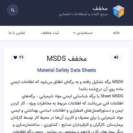
مخفف
مرجع کلمات و اصطلاحات اختصاری
خانه
ثبت مخفف
تماس با ما
دسته‌بندی
مخفف
MSDS
46
Material Safety Data Sheets
MSDS برگه تشكيل يافته و به برگه‌ای اطلاق می‌شود كه اطلاعات ايمني
ماده روي آن درج‌شده باشد!
Sheet MSDS يا برگه شناسايي ايمني مواد شيميايي ، برگه‌های
اطلاعات فني می‌باشند كه اطلاعات مربوط به مخاطرات ويژه ، کار کردن
ايمن و دستورالعمل‌های اضطراري و اطلاعات اساسي بهداشتي و ايمني
مواد شيميايي را براي مصرف و كاربرد آن‌ها در محيط كار توسط کارکنان
بیمارستان ،كارگران و كارفرمايان صنايع ، كشاورزي ، ساختمان‌سازی و
ديگر محل‌های كاري فراهم و مشخص می‌نمایند . وجود برگه اطلاعات