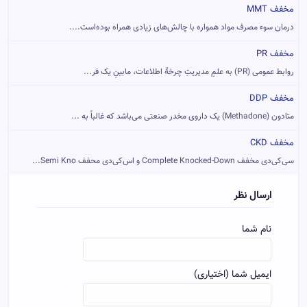
مخفف MMT
درمان سوء مصرف مواد همواره با چالش‌های زیادی همراه بوده‌است....
مخفف PR
روابط عمومی (PR) به علمِ مدیریتِ چرخهٔ اطلاعات، مابینِ یک فر...
مخفف DDP
متادون (Methadone) یک داروی مخدر صنعتی می‌باشد که غالباً به ...
مخفف CKD
سی‌کی‌دی مخفف Complete Knocked-Down و اس‌کی‌دی محفف Semi Kno...
ارسال نظر
نام شما
ایمیل شما (اختیاری)