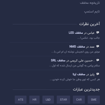
تاريخچه مخفف
تایم استمپ
آخرین نظرات
عباس در
مخفف LES
جالب بود. تنکس!...
ممد در
مخفف NMS
موتور من روی انجینش نوشته ان ام اس با...
. حسین علی کریمی در
مخفف SRL
سلام پیامی به گوشی من ارسال شده که اول...
پلیز در
مخفف ایتا
هر کسی که توی وطن جا خوش کرده خودی...
جدیدترین عبارات
ATS
HR
L&D
STAR
CAR
SME