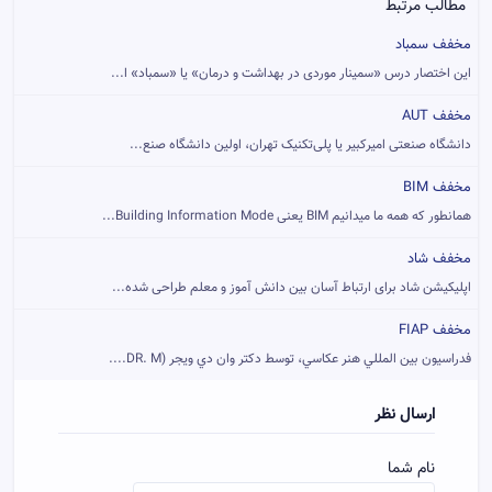
مطالب مرتبط
مخفف سمباد
اين اختصار درس «سمينار موردی در بهداشت و درمان» يا «سمباد» ا...
مخفف AUT
دانشگاه صنعتی امیرکبیر یا پلی‌تکنیک تهران، اولین دانشگاه صنع...
مخفف BIM
همانطور که همه ما میدانیم BIM یعنی Building Information Mode...
مخفف شاد
اپلیکیشن شاد برای ارتباط آسان بین دانش آموز و معلم طراحی شده...
مخفف FIAP
فدراسيون بين المللي هنر عکاسي، توسط دکتر وان دي ويجر (DR. M....
ارسال نظر
نام شما