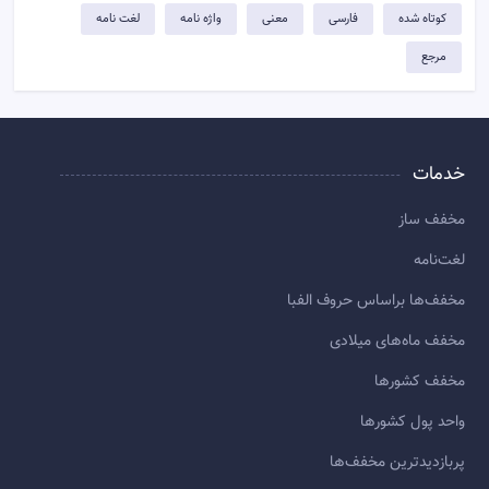
کوتاه شده
فارسی
معنی
واژه نامه
لغت نامه
مرجع
خدمات
مخفف ساز
لغت‌نامه
مخفف‌ها براساس حروف الفبا
مخفف ماه‌های میلادی
مخفف کشورها
واحد پول کشورها
پربازديدترين مخفف‌ها