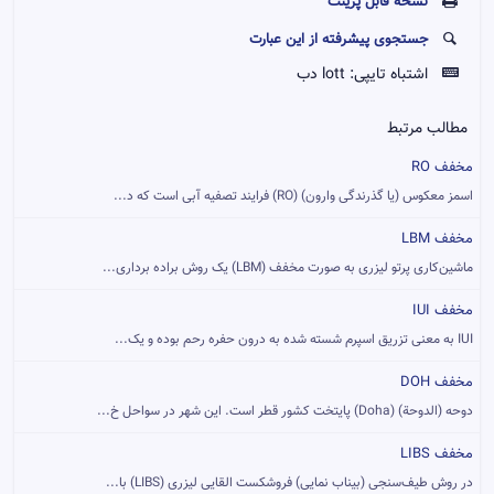
نسخه قابل پرينت
جستجوی پیشرفته از این عبارت
اشتباه تایپی:
lott دب
مطالب مرتبط
مخفف RO
اسمز معکوس (یا گذرندگی وارون) (RO) فرایند تصفیه آبی است که د...
مخفف LBM
ماشین‌کاری پرتو لیزری به صورت مخفف (LBM) یک روش براده برداری...
مخفف IUI
IUI به معنی تزریق اسپرم شسته شده به درون حفره‌ رحم بوده و یک...
مخفف DOH
دوحه (الدوحة) (Doha) پایتخت کشور قطر است. این شهر در سواحل خ...
مخفف LIBS
در روش طیف‌سنجی (بیناب نمایی) فروشکست القایی لیزری (LIBS) با...