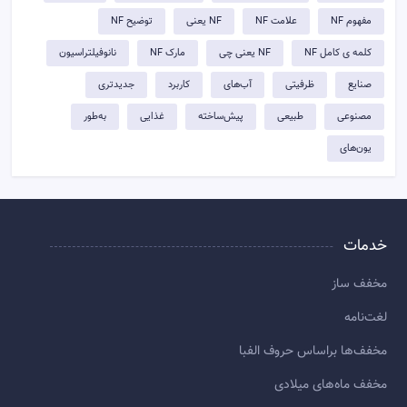
مفهوم NF
علامت NF
NF یعنی
توضيح NF
کلمه ی کامل NF
NF یعنی چی
مارک NF
نانوفیلتراسیون
صنایع
ظرفیتی
آب‌های
کاربرد
جدیدتری
مصنوعی
طبیعی
پیش‌ساخته
غذایی
به‌طور
یون‌های
خدمات
مخفف ساز
لغت‌نامه
مخفف‌ها براساس حروف الفبا
مخفف ماه‌های میلادی