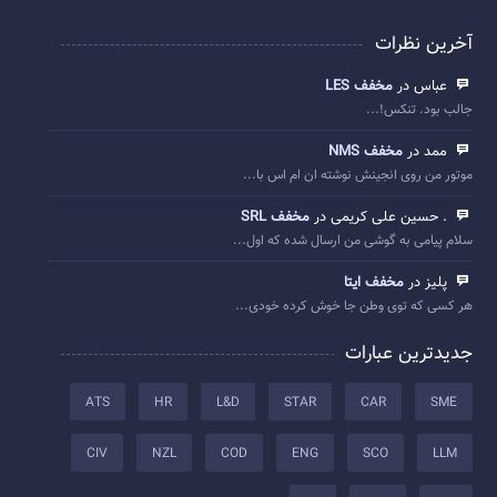
آخرین نظرات
عباس در
مخفف LES
جالب بود. تنکس!...
ممد در
مخفف NMS
موتور من روی انجینش نوشته ان ام اس با...
. حسین علی کریمی در
مخفف SRL
سلام پیامی به گوشی من ارسال شده که اول...
پلیز در
مخفف ایتا
هر کسی که توی وطن جا خوش کرده خودی...
جدیدترین عبارات
ATS
HR
L&D
STAR
CAR
SME
CIV
NZL
COD
ENG
SCO
LLM