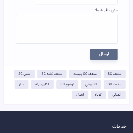
متن نظر شما:
ارسال
مخفف SC
مخفف SC چيست
مخفف کلمه SC
معني SC
علامت SC
SC يعني
توضيح SC
الکتریسیته
مدار
اتصالی
کوتاه
اتصال
خدمات