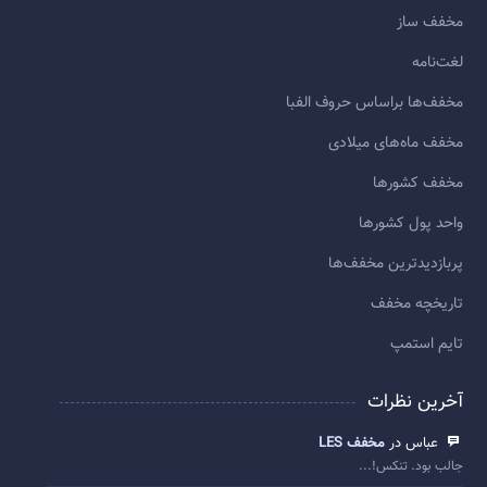
مخفف ساز
لغت‌نامه
مخفف‌ها براساس حروف الفبا
مخفف ماه‌های میلادی
مخفف کشورها
واحد پول کشورها
پربازديدترين مخفف‌ها
تاريخچه مخفف
تایم استمپ
آخرین نظرات
عباس در
مخفف LES
جالب بود. تنکس!...