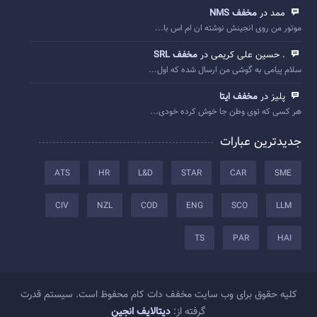
ممد در
مخفف NMS
موتور من روی انجینش نوشته ان ام اس با...
. حسین علی کریمی در
مخفف SRL
سلام پیامی به گوشی من ارسال شده که اول...
پلیز در
مخفف ایتا
هر کسی که توی وطن جا خوش کرده خودی...
جدیدترین عبارات
ATS
HR
L&D
STAR
CAR
SME
CIV
NZL
COD
ENG
SCO
LLM
TS
PAR
HAI
کلیه حقوق برای وب سایت مخفف دات کام محفوظ است. سیستم قدرت
گرفته از:
دیتالایف انجین