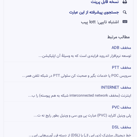
نسخه قابل پرينت
جستجوی پیشرفته از این عبارت
اشتباه تایپی:
lott پیب
مطالب مرتبط
مخفف ADB
توسعه نرم‌افزار اندروید فرایندی است که به وسیلهٔ آن اپلیکیشن...
مخفف PTT
سرویس POC یا خدمات بگیر و صحبت کن سلولی PTT در شبکه تلفن همر...
مخفف INTERNET
اینترنت (مخفف interconnected network شبکه به هم پیوسته) را ب...
مخفف PVC
پلی وینیل کلراید (PVC) عبارت پی وی سی و وینیل بطور رایج نه ت...
مخفف DSL
خط دیجیتال مشترک (دی اس ال) یا (DSL) از دسته فن آوری‌هایی اس...