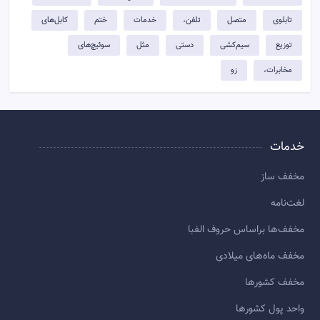
تابلوی
متصل
تلفن،
خدمات
ختم
کابل‌های
توزیع
سیم‌کشی
دستی
مثل
سوئیچ‌های
مخابرات،
زو
خدمات
مخفف ساز
لغت‌نامه
مخفف‌ها براساس حروف الفبا
مخفف ماه‌های میلادی
مخفف کشورها
واحد پول کشورها