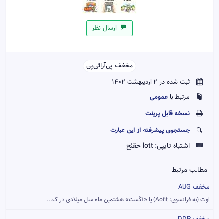
ارسال نظر
مخفف پی‌آر‌ائی‌پی‌‌
ثبت شده در 2 اردیبهشت 1402
عمومی
مرتبط با
نسخه قابل پرينت
جستجوی پیشرفته از این عبارت
اشتباه تایپی:
lott حقثح
مطالب مرتبط
مخفف AUG
اوت (به فرانسوی: Août) یا «آگَست» هشتمین ماه سال میلادی در گ...