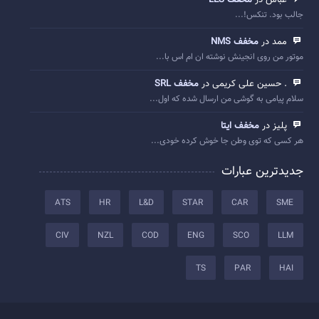
عباس در
مخفف LES
جالب بود. تنکس!...
ممد در
مخفف NMS
موتور من روی انجینش نوشته ان ام اس با...
. حسین علی کریمی در
مخفف SRL
سلام پیامی به گوشی من ارسال شده که اول...
پلیز در
مخفف ایتا
هر کسی که توی وطن جا خوش کرده خودی...
جدیدترین عبارات
ATS
HR
L&D
STAR
CAR
SME
CIV
NZL
COD
ENG
SCO
LLM
TS
PAR
HAI