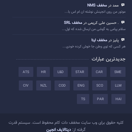
ممد در
مخفف NMS
موتور من روی انجینش نوشته ان ام اس با...
. حسین علی کریمی در
مخفف SRL
سلام پیامی به گوشی من ارسال شده که اول...
پلیز در
مخفف ایتا
هر کسی که توی وطن جا خوش کرده خودی...
جدیدترین عبارات
ATS
HR
L&D
STAR
CAR
SME
CIV
NZL
COD
ENG
SCO
LLM
TS
PAR
HAI
کلیه حقوق برای وب سایت مخفف دات کام محفوظ است. سیستم قدرت
گرفته از:
دیتالایف انجین