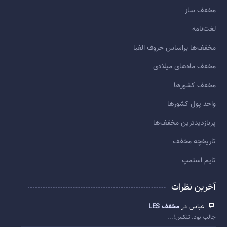
مخفف ساز
لغت‌نامه
مخفف‌ها براساس حروف الفبا
مخفف ماه‌های میلادی
مخفف کشورها
واحد پول کشورها
پربازديدترين مخفف‌ها
تاريخچه مخفف
تایم استمپ
آخرین نظرات
عباس در
مخفف LES
جالب بود. تنکس!...