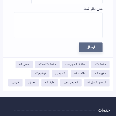
متن نظر شما:
ارسال
مخفف که
مخفف که چیست
مخفف کلمه که
معنی که
مفهوم که
علامت که
که یعنی
توضيح که
کلمه ی کامل که
که یعنی چی
مارک که
معنای
فارسی
خدمات