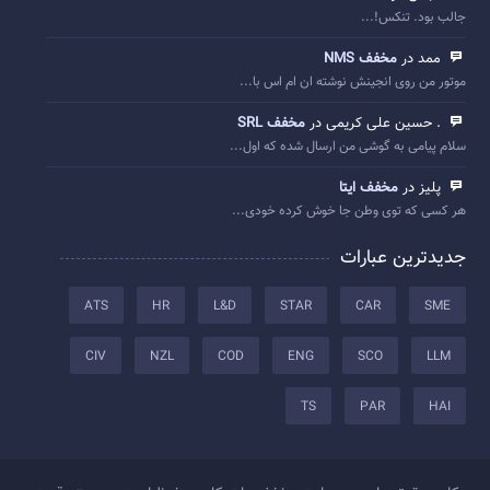
جالب بود. تنکس!...
ممد در
مخفف NMS
موتور من روی انجینش نوشته ان ام اس با...
. حسین علی کریمی در
مخفف SRL
سلام پیامی به گوشی من ارسال شده که اول...
پلیز در
مخفف ایتا
هر کسی که توی وطن جا خوش کرده خودی...
جدیدترین عبارات
ATS
HR
L&D
STAR
CAR
SME
CIV
NZL
COD
ENG
SCO
LLM
TS
PAR
HAI