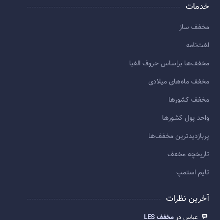
خدمات
مخفف ساز
لغت‌نامه
مخفف‌ها براساس حروف الفبا
مخفف ماه‌های میلادی
مخفف کشورها
واحد پول کشورها
پربازديدترين مخفف‌ها
تاريخچه مخفف
تایم استمپ
آخرین نظرات
عباس در
مخفف LES