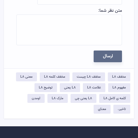
متن نظر شما:
ارسال
مخفف L8
مخفف L8 چیست
مخفف کلمه L8
معنی L8
مفهوم L8
علامت L8
L8 یعنی
توضيح L8
کلمه ی کامل L8
L8 یعنی چی
مارک L8
اومدن
تاخیر،
معنای