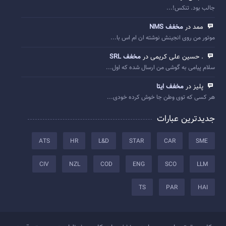
جالب بود. تنکس!...
ممد در
مخفف NMS
موتور من روی انجینش نوشته ان ام اس با...
. حسین علی کریمی در
مخفف SRL
سلام پیامی به گوشی من ارسال شده که اول...
پلیز در
مخفف ایتا
هر کسی که توی وطن جا خوش کرده خودی...
جدیدترین عبارات
ATS
HR
L&D
STAR
CAR
SME
CIV
NZL
COD
ENG
SCO
LLM
TS
PAR
HAI