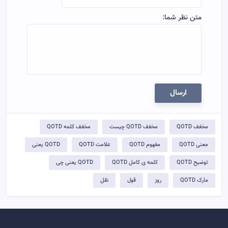
متن نظر شما:
ارسال
مخفف QOTD
مخفف QOTD چیست
مخفف کلمه QOTD
معنی QOTD
مفهوم QOTD
علامت QOTD
QOTD یعنی
توضيح QOTD
کلمه ی کامل QOTD
QOTD یعنی چی
مارک QOTD
روز
قول
نقل