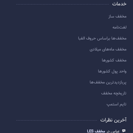
خدمات
مخفف ساز
لغت‌نامه
مخفف‌ها براساس حروف الفبا
مخفف ماه‌های میلادی
مخفف کشورها
واحد پول کشورها
پربازديدترين مخفف‌ها
تاريخچه مخفف
تایم استمپ
آخرین نظرات
عباس در
مخفف LES